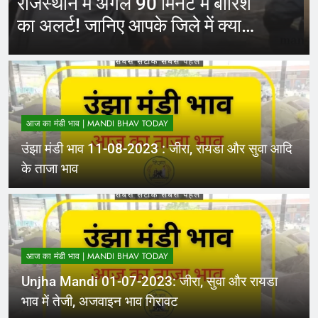
राजस्थान में कई स्थान पर हुई मावठ
और भयंकर ओलाव्रष्टि, जाने कितने
दिनों तक रहेगा(आड़म)
आज का मंडी भाव | MANDI BHAV TODAY
उंझा मंडी भाव 11-08-2023 : जीरा, रायडा और सुवा आदि
के ताजा भाव
आज का मंडी भाव | MANDI BHAV TODAY
Unjha Mandi 01-07-2023: जीरा, सुवा और रायडा
भाव में तेजी, अजवाइन भाव गिरावट