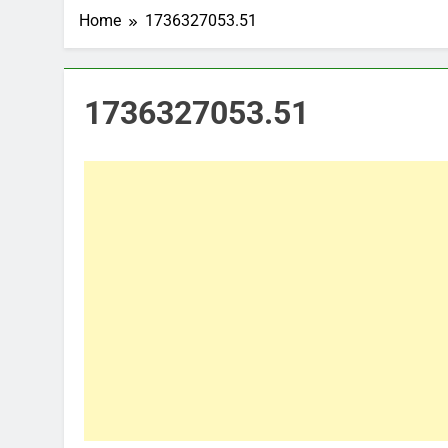
Home
1736327053.51
1736327053.51