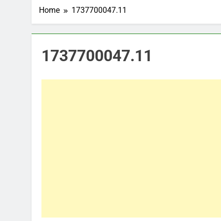
Home
1737700047.11
1737700047.11