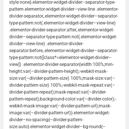
style:none}.elementor-widget-divider–separator-type-
pattern.elementor-widget-divider–view-line .elementor-
divider-separator,.elementor-widget-divider–separator-
type-pattern:not(.elementor-widget-divider–view-line)
.elementor-divider-separator:after,.elementor-widget-
divider–separator-type-pattern:not(.elementor-widget-
divider–view-line) .elementor-divider-
separator:before,.elementor-widget-divider–separator-
type-pattern:not([class*=elementor-widget-divider–
view]) .elementor-divider-separator{width:100%;min-
height:var(–divider-pattern-height);-webkit-mask-
size:var(–divider-pattern-size) 100%;mask-size:var(–
divider-pattern-size) 100%;-webkit-mask-repeat:var(–
divider-pattern-repeat);mask-repeat:var(–divider-
pattern-repeat);background-color:var(–divider-color);-
webkit-mask-image:var(–divider-pattern-url);mask-
image:var(–divider-pattern-url)}.elementor-widget-
divider–no-spacing{–divider-pattern-
size:auto}.elementor-widget-divider–bg-round{–