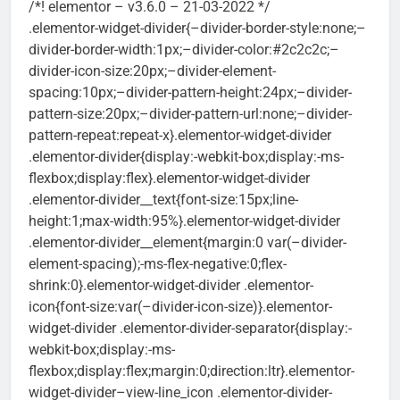
/*! elementor – v3.6.0 – 21-03-2022 */
.elementor-widget-divider{–divider-border-style:none;–
divider-border-width:1px;–divider-color:#2c2c2c;–
divider-icon-size:20px;–divider-element-
spacing:10px;–divider-pattern-height:24px;–divider-
pattern-size:20px;–divider-pattern-url:none;–divider-
pattern-repeat:repeat-x}.elementor-widget-divider
.elementor-divider{display:-webkit-box;display:-ms-
flexbox;display:flex}.elementor-widget-divider
.elementor-divider__text{font-size:15px;line-
height:1;max-width:95%}.elementor-widget-divider
.elementor-divider__element{margin:0 var(–divider-
element-spacing);-ms-flex-negative:0;flex-
shrink:0}.elementor-widget-divider .elementor-
icon{font-size:var(–divider-icon-size)}.elementor-
widget-divider .elementor-divider-separator{display:-
webkit-box;display:-ms-
flexbox;display:flex;margin:0;direction:ltr}.elementor-
widget-divider–view-line_icon .elementor-divider-