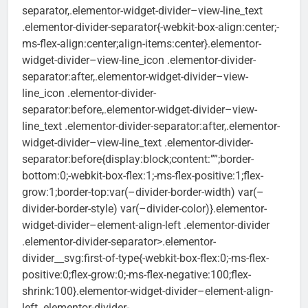
separator,.elementor-widget-divider–view-line_text
.elementor-divider-separator{-webkit-box-align:center;-
ms-flex-align:center;align-items:center}.elementor-
widget-divider–view-line_icon .elementor-divider-
separator:after,.elementor-widget-divider–view-
line_icon .elementor-divider-
separator:before,.elementor-widget-divider–view-
line_text .elementor-divider-separator:after,.elementor-
widget-divider–view-line_text .elementor-divider-
separator:before{display:block;content:””;border-
bottom:0;-webkit-box-flex:1;-ms-flex-positive:1;flex-
grow:1;border-top:var(–divider-border-width) var(–
divider-border-style) var(–divider-color)}.elementor-
widget-divider–element-align-left .elementor-divider
.elementor-divider-separator>.elementor-
divider__svg:first-of-type{-webkit-box-flex:0;-ms-flex-
positive:0;flex-grow:0;-ms-flex-negative:100;flex-
shrink:100}.elementor-widget-divider–element-align-
left .elementor-divider-