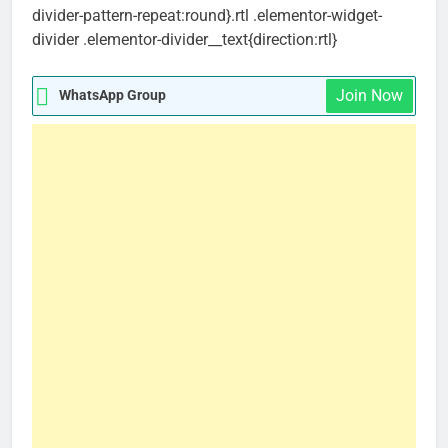
divider-pattern-repeat:round}.rtl .elementor-widget-
divider .elementor-divider__text{direction:rtl}
Join Now
WhatsApp Group