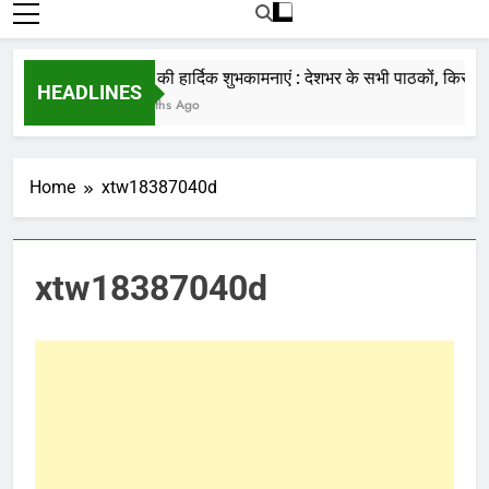
रोजाना हमारे पोर्टल Mandinews.org पर प्रदर्शित
की जाती है.
नववर्ष की हार्दिक शुभकामनाएं : देशभर के सभी पाठकों, किसानों, 
HEADLINES
7 Months Ago
Home
xtw18387040d
xtw18387040d