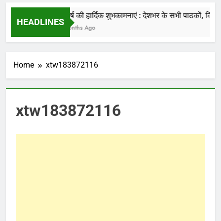
की जाती है.
नववर्ष की हार्दिक शुभकामनाएं : देशभर के सभी पाठकों, किसानों
HEADLINES
7 Months Ago
Home
xtw183872116
xtw183872116