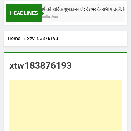
की जाती है.
नववर्ष की हार्दिक शुभकामनाएं : देशभर के सभी पाठकों, किसानो
HEADLINES
7 Months Ago
Home
xtw183876193
xtw183876193