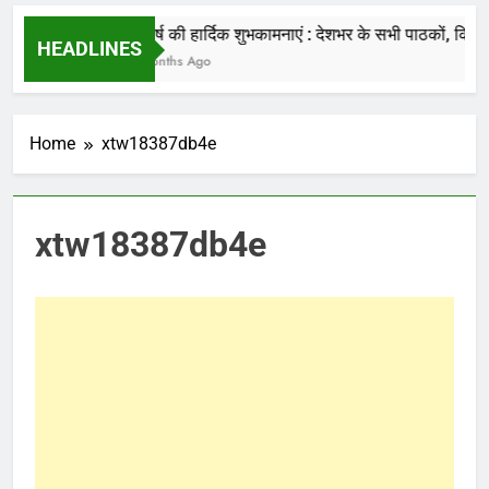
की जाती है.
नववर्ष की हार्दिक शुभकामनाएं : देशभर के सभी पाठकों, किसानों
HEADLINES
7 Months Ago
Home
xtw18387db4e
xtw18387db4e