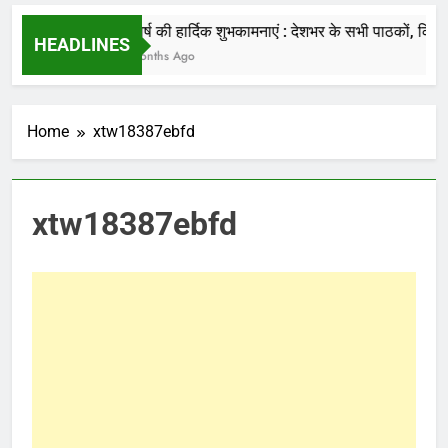
की जाती है.
नववर्ष की हार्दिक शुभकामनाएं : देशभर के सभी पाठकों, किसानों
HEADLINES
7 Months Ago
Home
xtw18387ebfd
xtw18387ebfd