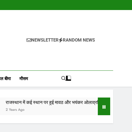
NEWSLETTER
RANDOM NEWS
, वायदा बाजार भाव, तेजी-मंदी रिपोर्ट, किसान योजनाये, और कृषि
ोजाना हमारे पोर्टल Mandinews.org पर प्रदर्शित की जाती है.
ल बीमा
मौसम
 में कई स्थान पर हुई मावठ और भयंकर ओलाव्रष्टि, जाने कितने दिनों तक रहेगा(
go