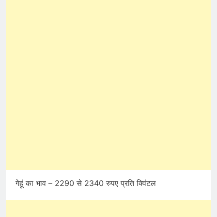
गेहूं का भाव – 2290 से 2340 रुपए प्रति क्विंटल