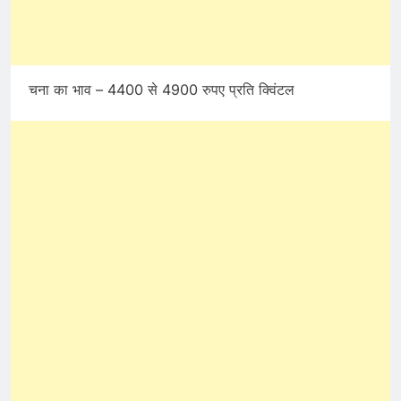
चना का भाव – 4400 से 4900 रुपए प्रति क्विंटल