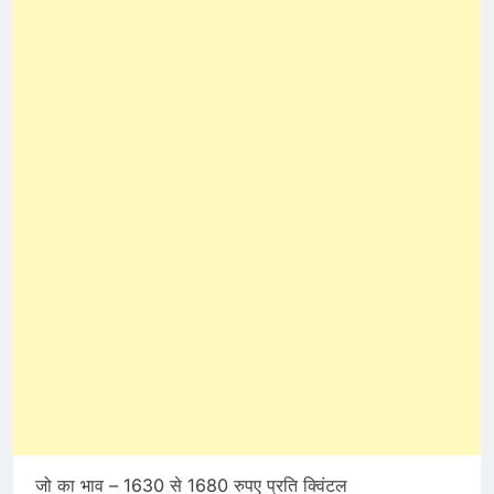
जो का भाव – 1630 से 1680 रुपए प्रति क्विंटल