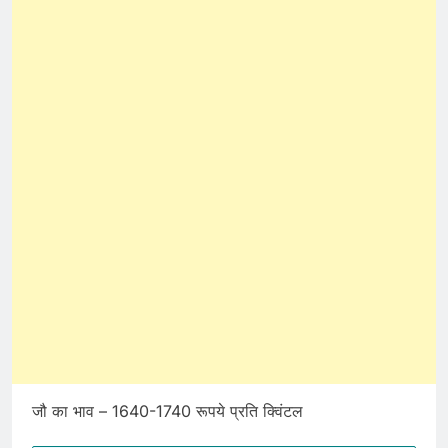
जौ का भाव – 1640-1740 रूपये प्रति क्विंटल