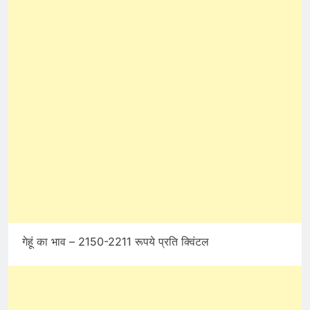
गेहूं का भाव – 2150-2211 रूपये प्रति क्विंटल