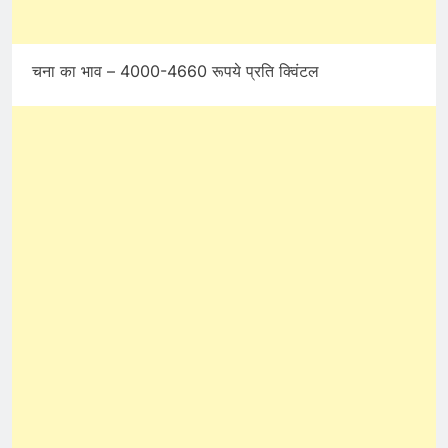
चना का भाव – 4000-4660 रूपये प्रति क्विंटल