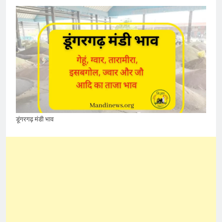
डूंगरगढ़ मंडी भाव