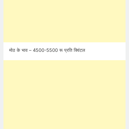
मोठ के भाव – 4500-5500 रू प्रति क्विंटल