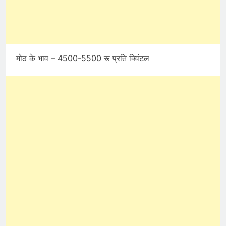
मोठ के भाव – 4500-5500 रू प्रति क्विंटल