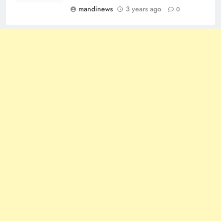
mandinews
3 years ago
0