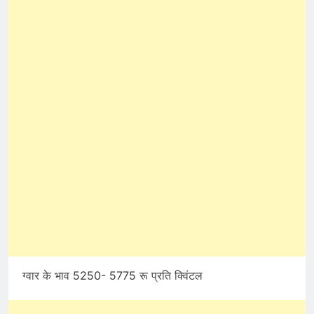
ग्वार के भाव 5250- 5775 रू प्रति क्विंटल