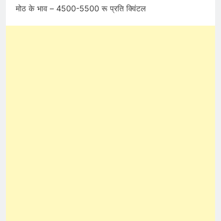
मोठ के भाव – 4500-5500 रू प्रति क्विंटल