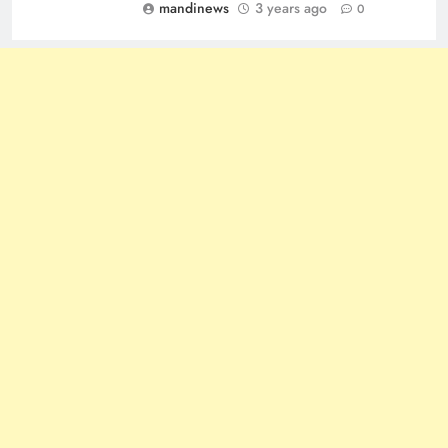
mandinews
3 years ago
0