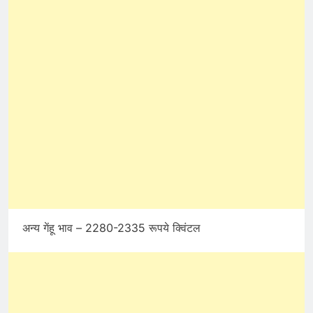
अन्य गेंहू भाव – 2280-2335 रूपये क्विंटल