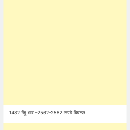
1482 गेंहू भाव –2562-2562 रूपये क्विंटल