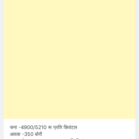
चना -4900/5210 रू प्रति किवंटल
आवक -350 बोरी