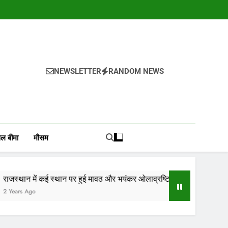
NEWSLETTER
RANDOM NEWS
, वायदा बाजार भाव, तेजी-मंदी रिपोर्ट, किसान योजनाये, और कृषि
ोजाना हमारे पोर्टल Mandinews.org पर प्रदर्शित की जाती है.
ल बीमा
मौसम
स्थान पर हुई मावठ और भयंकर ओलाव्रष्टि, जाने कितने दिनों तक रहेगा(आड़म)