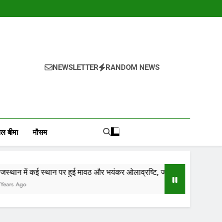
NEWSLETTER
RANDOM NEWS
, वायदा बाजार भाव, तेजी-मंदी रिपोर्ट, किसान योजनाये, और कृषि
ोजाना हमारे पोर्टल Mandinews.org पर प्रदर्शित की जाती है.
ल बीमा
मौसम
न पर हुई मावठ और भयंकर ओलाव्रष्टि, जाने कितने दिनों तक रहेगा(आड़म)