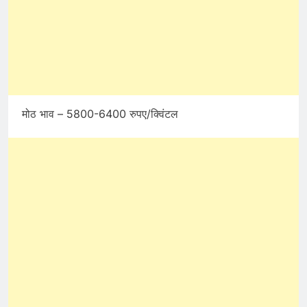
मोठ भाव – 5800-6400 रुपए/क्विंटल