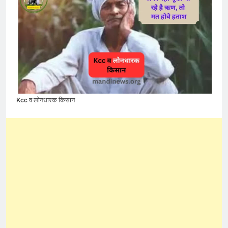
Kcc व लोनधारक किसान