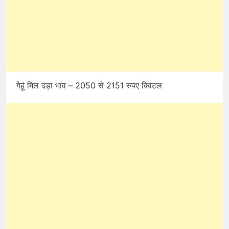
गेहूं मिल दड़ा भाव – 2050 से 2151 रुपए क्विंटल