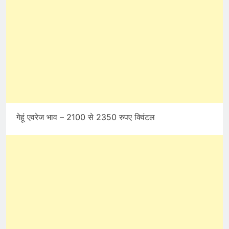
गेहूं एवरेज भाव – 2100 से 2350 रुपए क्विंटल