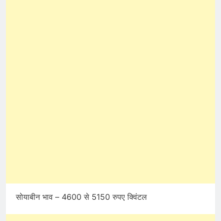
सोयाबीन भाव – 4600 से 5150 रुपए क्विंटल