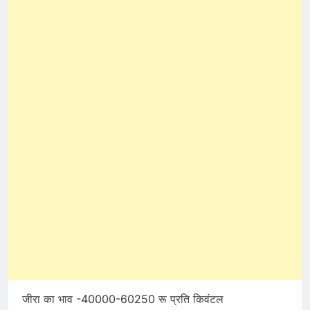
जीरा का भाव -40000-60250 रू प्रति किवंटल