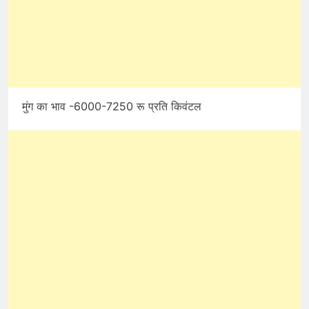
मुंग का भाव -6000-7250 रू प्रति किवंटल