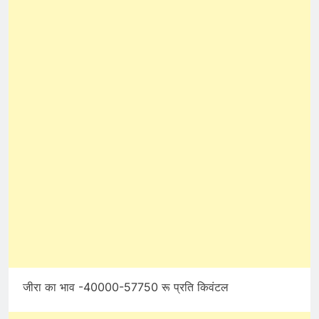
जीरा का भाव -40000-57750 रू प्रति किवंटल