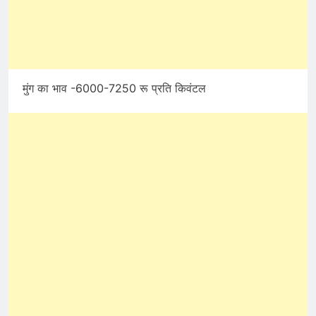
मुंग का भाव -6000-7250 रू प्रति किवंटल