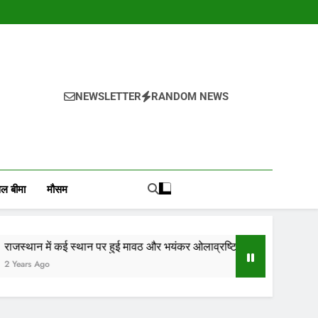
NEWSLETTER
RANDOM NEWS
, वायदा बाजार भाव, तेजी-मंदी रिपोर्ट, किसान योजनाये, और कृषि
ोजाना हमारे पोर्टल Mandinews.org पर प्रदर्शित की जाती है.
ल बीमा
मौसम
्थान पर हुई मावठ और भयंकर ओलाव्रष्टि, जाने कितने दिनों तक रहेगा(आड़म)