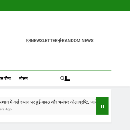
NEWSLETTER
RANDOM NEWS
, वायदा बाजार भाव, तेजी-मंदी रिपोर्ट, किसान योजनाये, और कृषि
ोजाना हमारे पोर्टल Mandinews.org पर प्रदर्शित की जाती है.
ल बीमा
मौसम
स्थान पर हुई मावठ और भयंकर ओलाव्रष्टि, जाने कितने दिनों तक रहेगा(आड़म)