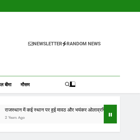
NEWSLETTER
RANDOM NEWS
, वायदा बाजार भाव, तेजी-मंदी रिपोर्ट, किसान योजनाये, और कृषि
ोजाना हमारे पोर्टल Mandinews.org पर प्रदर्शित की जाती है.
ल बीमा
मौसम
ई स्थान पर हुई मावठ और भयंकर ओलाव्रष्टि, जाने कितने दिनों तक रहेगा(आड़म)