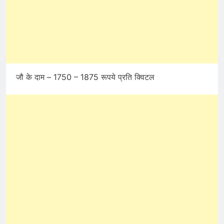
जौ के दाम – 1750 – 1875 रूपये प्रति क्विटल