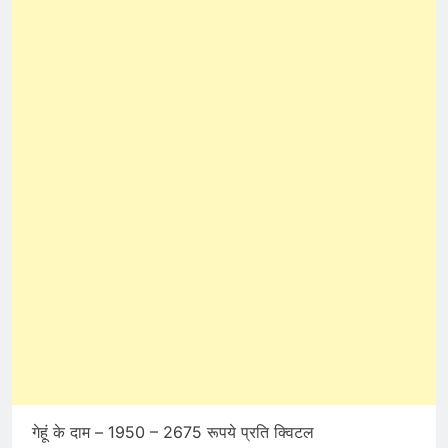
गेहूं के दाम – 1950 – 2675 रूपये प्रति क्विटल