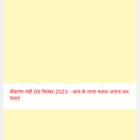
बीकानेर मंडी 09 सितंबर 2023 : आज के ताजा फसल अनाज भाव
रिपोर्ट