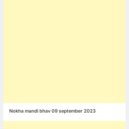
Nokha mandi bhav 09 september
2023