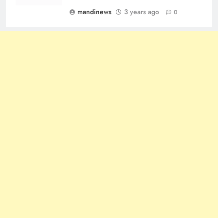
mandinews
3 years ago
0