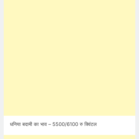
धनिया बदामी का भाव – 5500/6100 रु क्विंटल