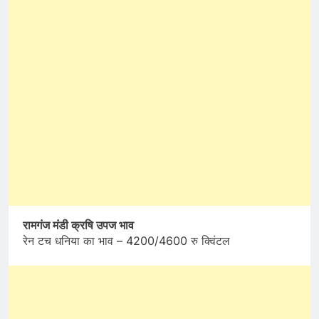
रामगंज मंडी क्रषि उपज भाव
रेन टच धनिया का भाव – 4200/4600 रु क्विंटल