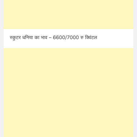
स्कुटर धनिया का भाव – 6600/7000 रु क्विंटल