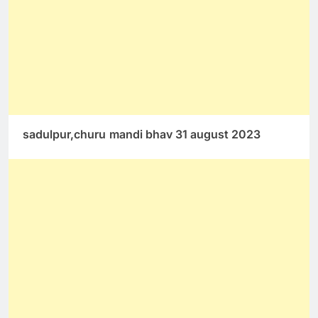
sadulpur,churu
mandi bhav 31 august 2023