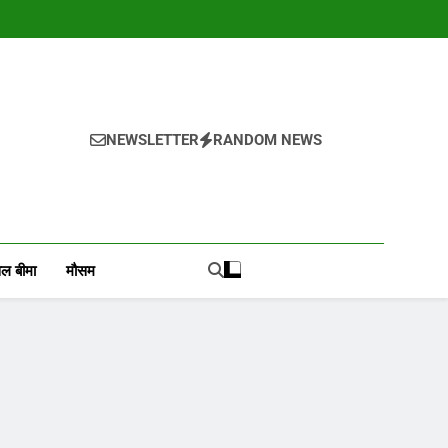
NEWSLETTER
RANDOM NEWS
, वायदा बाजार भाव, तेजी-मंदी रिपोर्ट, किसान योजनाये, और कृषि
ोजाना हमारे पोर्टल Mandinews.org पर प्रदर्शित की जाती है.
ल बीमा
मौसम