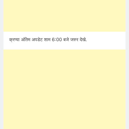
क्रप्या अंतिम अपडेट शाम 6:00 बजे जरुर देखे.