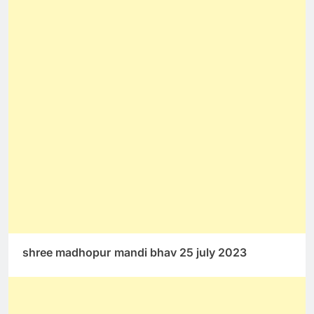
shree madhopur
mandi bhav 25 july 2023