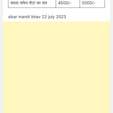
चवला सफेद मोटा का भाव
4500/-
5000/-
sikar mandi bhav 22 july 2023