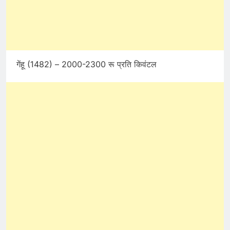
गेंहू (1482) – 2000-2300 रू प्रति किवंटल