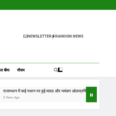
NEWSLETTER
RANDOM NEWS
, वायदा बाजार भाव, तेजी-मंदी रिपोर्ट, किसान योजनाये, और कृषि
ोजाना हमारे पोर्टल Mandinews.org पर प्रदर्शित की जाती है.
ल बीमा
मौसम
्थान पर हुई मावठ और भयंकर ओलाव्रष्टि, जाने कितने दिनों तक रहेगा(आड़म)