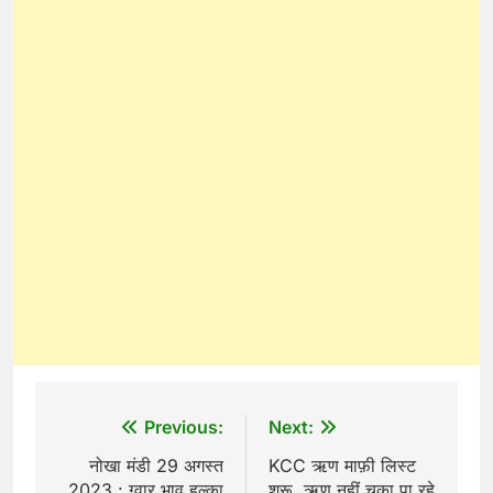
Post
Previous:
Next:
navigation
नोखा मंडी 29 अगस्त
KCC ऋण माफ़ी लिस्ट
2023 : ग्वार भाव हल्का
शुरू, ऋण नहीं चूका पा रहे