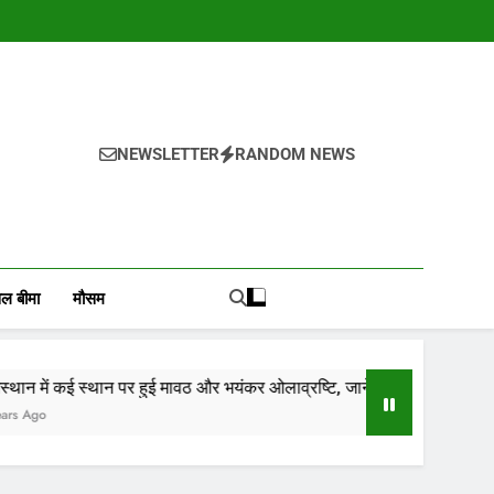
NEWSLETTER
RANDOM NEWS
, वायदा बाजार भाव, तेजी-मंदी रिपोर्ट, किसान योजनाये, और कृषि
ोजाना हमारे पोर्टल Mandinews.org पर प्रदर्शित की जाती है.
ल बीमा
मौसम
 पर हुई मावठ और भयंकर ओलाव्रष्टि, जाने कितने दिनों तक रहेगा(आड़म)