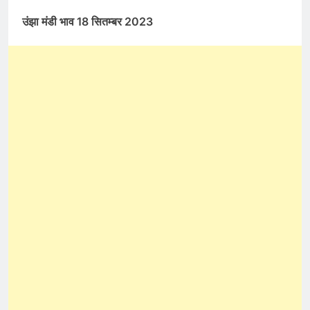
उंझा मंडी भाव 18 सितम्बर 2023