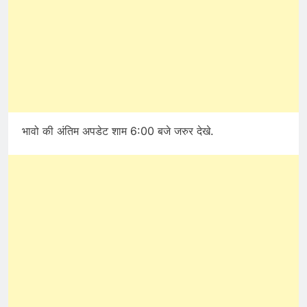
भावो की अंतिम अपडेट शाम 6:00 बजे जरुर देखे.