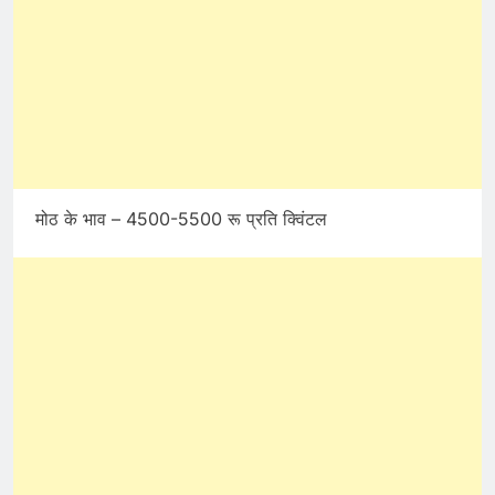
मोठ के भाव – 4500-5500 रू प्रति क्विंटल