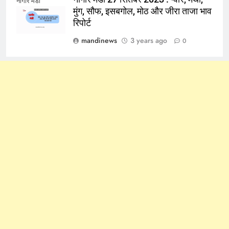
नागौर मंडी
मुंग, सौफ, इसबगोल, मोठ और जीरा ताजा भाव
रिपोर्ट
mandinews
3 years ago
0