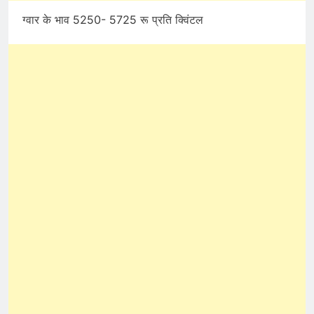
ग्वार के भाव 5250- 5725 रू प्रति क्विंटल