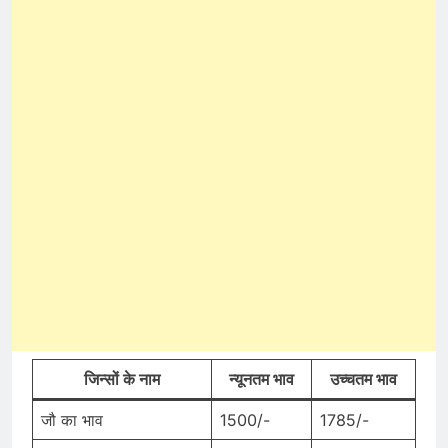
जिन्सों के नाम
न्यूनतम भाव
उच्चतम भाव
जौ का भाव
1500/-
1785/-