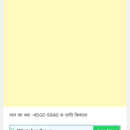
ग्वार का भाव -4500-5940 रू प्रति किवंटल