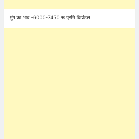
मुंग का भाव -6000-7450 रू प्रति किवंटल