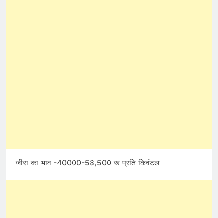
जीरा का भाव -40000-58,500 रू प्रति किवंटल