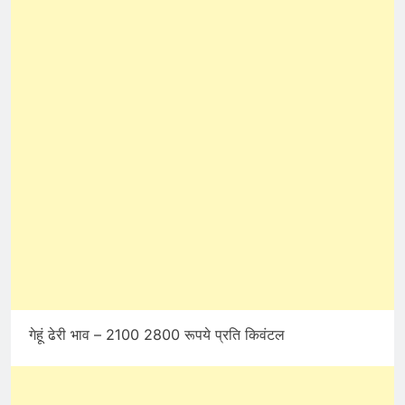
गेहूं ढेरी भाव – 2100 2800 रूपये प्रति किवंटल