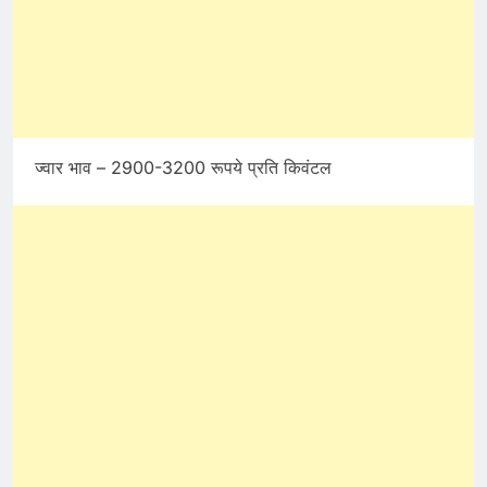
ज्वार भाव – 2900-3200 रूपये प्रति किवंटल