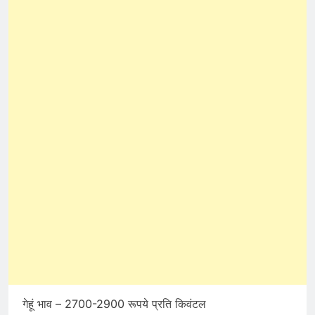
गेहूं भाव – 2700-2900 रूपये प्रति किवंटल