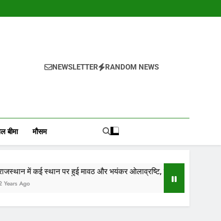
NEWSLETTER
RANDOM NEWS
, वायदा बाजार भाव, तेजी-मंदी रिपोर्ट, किसान योजनाये, और कृषि
ोजाना हमारे पोर्टल Mandinews.org पर प्रदर्शित की जाती है.
ल बीमा
मौसम
ान पर हुई मावठ और भयंकर ओलाव्रष्टि, जाने कितने दिनों तक रहेगा(आड़म)