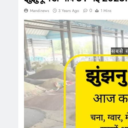
0
Mandinews
3 Years Ago
1 Mins