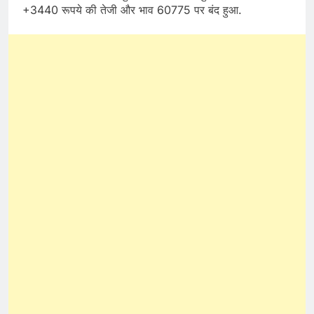
+3440 रूपये की तेजी और भाव 60775 पर बंद हुआ.