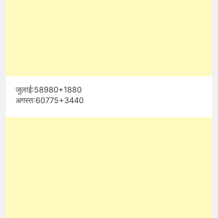
जुलाई:58980+1880
अगस्त:60775+3440