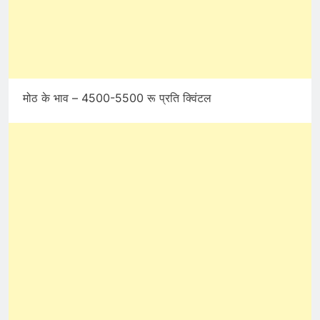
मोठ के भाव – 4500-5500 रू प्रति क्विंटल