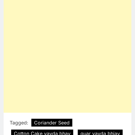
Tagged:
Coriander Seed
Cotton Cake vayda bhav
guar vayda bhjav