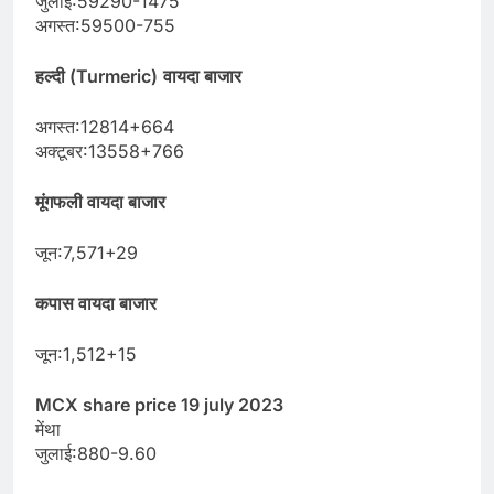
जुलाई:59290-1475
अगस्त:59500-755
हल्दी (Turmeric)
वायदा बाजार
अगस्त:12814+664
अक्टूबर:13558+766
मूंगफली वायदा बाजार
जून:7,571+29
कपास वायदा बाजार
जून:1,512+15
MCX share price 19 july 2023
मेंथा
जुलाई:880-9.60