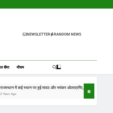
NEWSLETTER
RANDOM NEWS
, वायदा बाजार भाव, तेजी-मंदी रिपोर्ट, किसान योजनाये, और कृषि
ोजाना हमारे पोर्टल Mandinews.org पर प्रदर्शित की जाती है.
ल बीमा
मौसम
थान पर हुई मावठ और भयंकर ओलाव्रष्टि, जाने कितने दिनों तक रहेगा(आड़म)