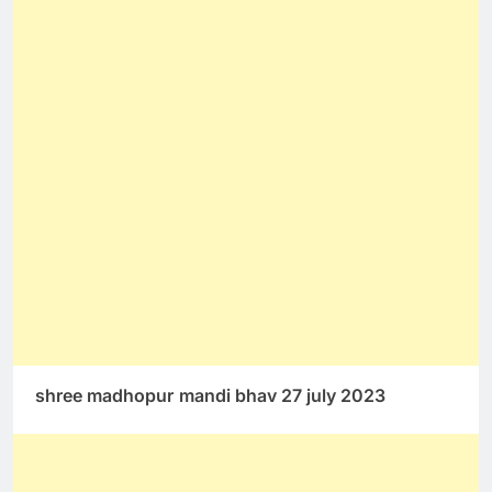
shree madhopur
mandi bhav 27 july 2023