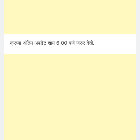
क्रप्या अंतिम अपडेट शाम 6:00 बजे जरुर देखे.